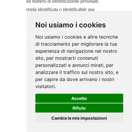
un numero di identificazione personale,
renda identificata o identificabile una
persona fisica.
Noi usiamo i cookies
Dati di Utilizzo
Sono le informazioni raccolte
Noi usiamo i cookies e altre tecniche
di tracciamento per migliorare la tua
automaticamente attraverso questo sito
esperienza di navigazione nel nostro
web (anche da applicazioni di parti terze
sito, per mostrarti contenuti
integrate in questo sito web), tra cui: gli
personalizzati e annunci mirati, per
indirizzi IP o i nomi a dominio dei
analizzare il traffico sul nostro sito, e
computer utilizzati dall’Utente che si
per capire da dove arrivano i nostri
connette con questo sito web, gli indirizzi
visitatori.
in notazione URI (Uniform Resource
Accetto
Identifier), l’orario della richiesta, il
Rifiuto
metodo utilizzato nell’inoltrare la richiesta
Cambia le mie impostazioni
al server, la dimensione del file ottenuto in
risposta, il codice numerico indicante lo